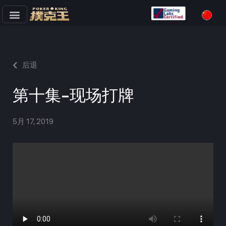
跳
至
正
文
后退
第十集-现场打牌
5月 17, 2019