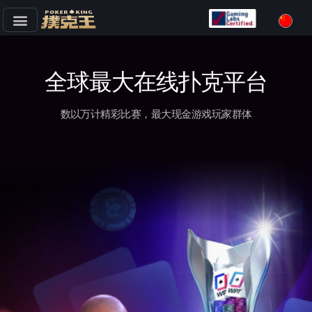
跳
至
正
全球最大在线扑克平台
文
数以万计精彩比赛，最大现金游戏玩家群体