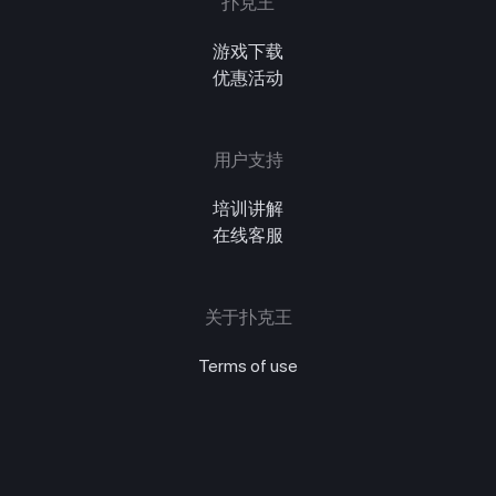
扑克王
游戏下载
优惠活动
用户支持
培训讲解
在线客服
关于扑克王
Terms of use