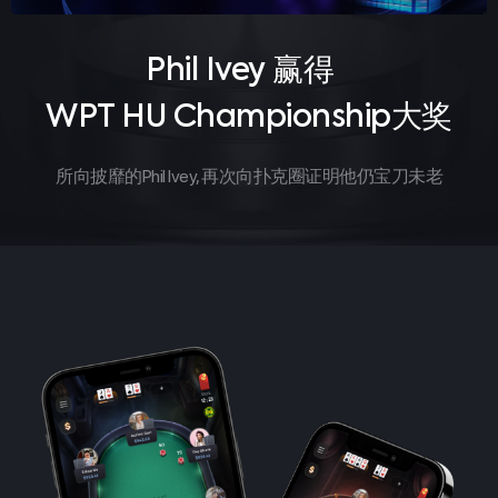
Phil Ivey 赢得
WPT HU Championship大奖
所向披靡的Phil Ivey, 再次向扑克圈证明他仍宝刀未老