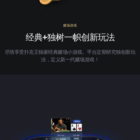
赌场游戏
经典+独树一帜创新玩法
尽情享受扑克王独家经典赌场小游戏。平台定期研究独创新玩
法，定义新一代赌场游戏！