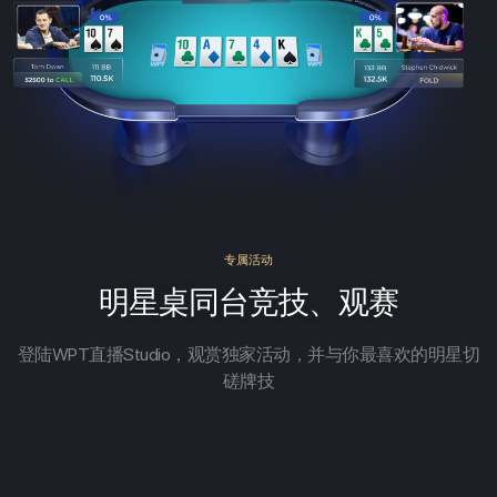
专属活动
明星桌同台竞技、观赛
登陆WPT直播Studio，观赏独家活动，并与你最喜欢的明星切
磋牌技