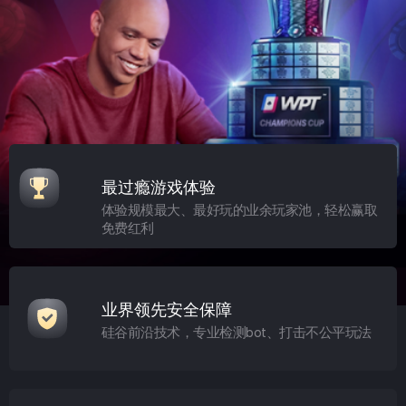
最过瘾游戏体验
体验规模最大、最好玩的业余玩家池，轻松赢取
免费红利
业界领先安全保障
硅谷前沿技术，专业检测bot、打击不公平玩法