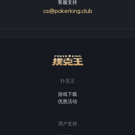
客服支持
cs@pokerking.club
扑克王
游戏下载
优惠活动
用户支持