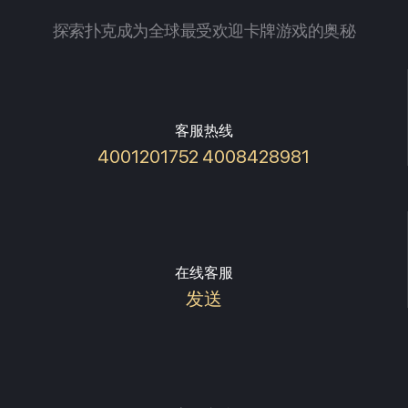
探索扑克成为全球最受欢迎卡牌游戏的奥秘
客服热线
4001201752 4008428981
在线客服
发送