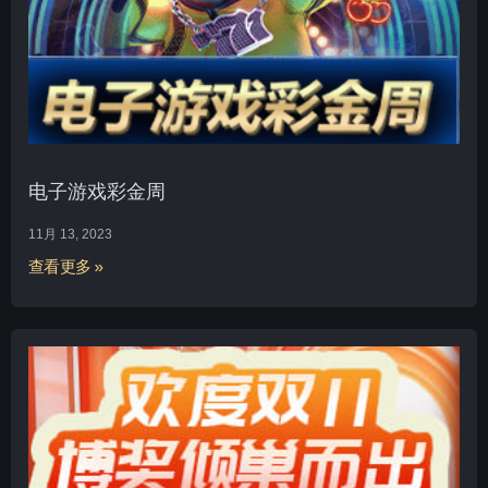
电子游戏彩金周
11月 13, 2023
查看更多 »