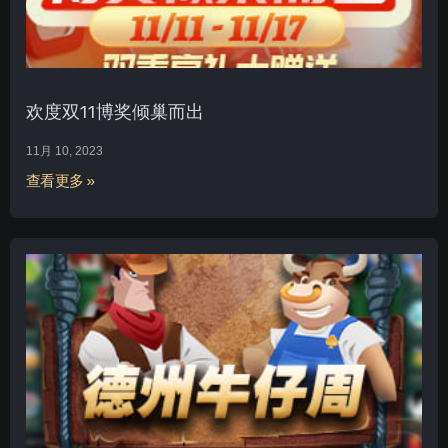
欢度双11博奖倾巢而出
11月 10, 2023
查看更多 »