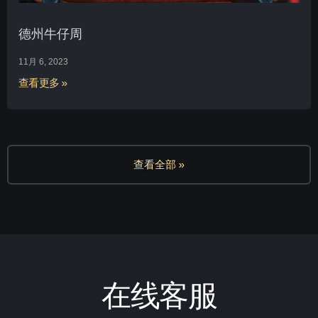
德州牛仔周
11月 6, 2023
查看更多 »
查看全部 »
在线客服