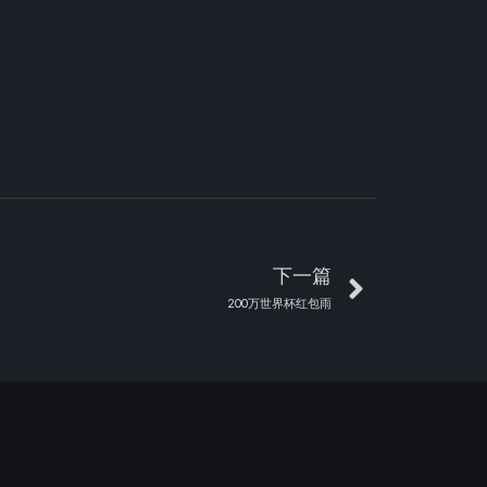
下一篇
200万世界杯红包雨