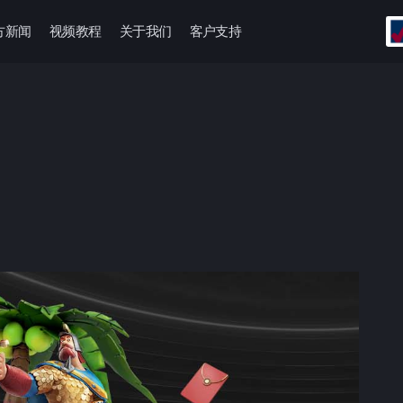
方新闻
视频教程
关于我们
客户支持