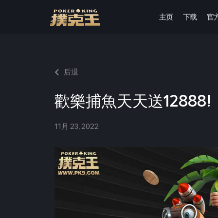
主页
下载
官
跳
至
正
文
后退
歡樂捕魚天天送12888!
11月 23, 2022