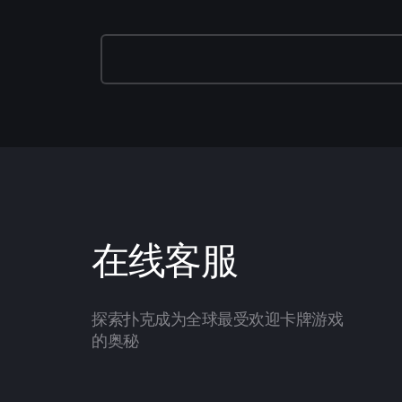
在线客服
探索扑克成为全球最受欢迎卡牌游戏
的奥秘