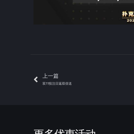
上一篇
双11投注日返双倍送