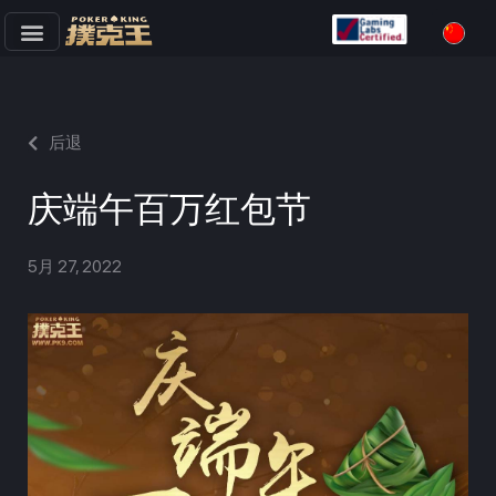
跳
至
正
文
后退
庆端午百万红包节
5月 27, 2022