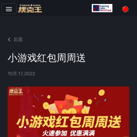
跳
至
正
文
后退
小游戏红包周周送
10月 17, 2022