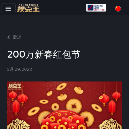
跳
至
正
文
后退
200万新春红包节
3月 29, 2022