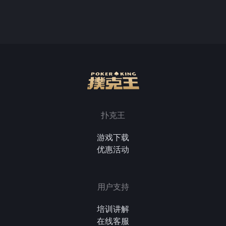
扑克王
游戏下载
优惠活动
用户支持
培训讲解
在线客服