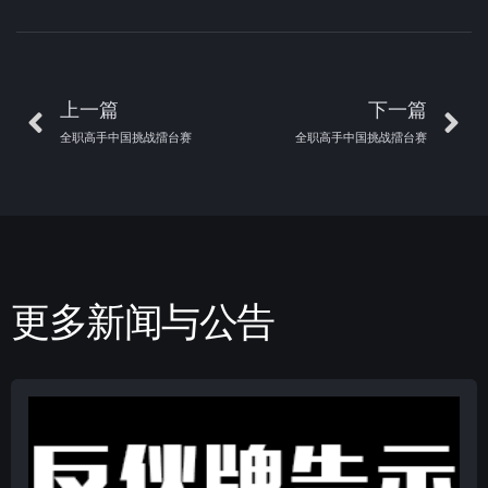
上一篇
下一篇
全职高手中国挑战擂台赛
全职高手中国挑战擂台赛
更多新闻与公告