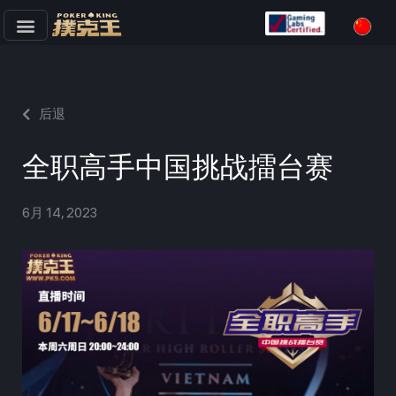
跳
至
正
文
后退
全职高手中国挑战擂台赛
6月 14, 2023