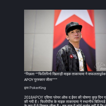
“पिछला “”फिलिपिनो खिलाड़ी माइक ताकायामा ने सफलतापूर्व
APOY पुरस्कार जीता”””
PokerKing
द्वारा
2018APOY एशिया प्लेयर ऑफ द ईयर की घोषणा कुछ दिन पह
की गयी है। फिलीपींस के माइक ताकायामा ने स्थानीय बिलियर्ड
के रूप में ये खिताब जीता है। इस बात में कोई सन्देह नहीं है कि 