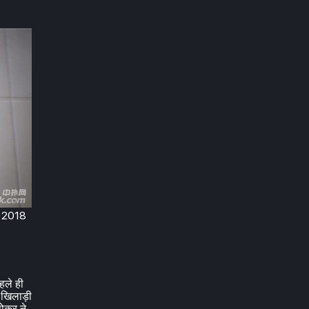
क 2018
ले ही
 खिलाड़ी
पोकर ने