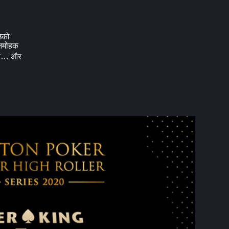
उको
मनमोहक
और
रों…