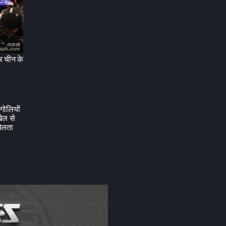
और चीन के
गोलियों
खेल से
ेलता